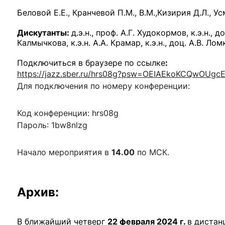
ентр биоэкономики и эко-инноваций ЭФ МГУ
Прикрепление
Иностранным студентам
Беловой Е.Е., Кранчевой П.М., В.М.,
Кизирия Д.Л., Ус
Закрепление
Дискутанты:
д.э.н., проф. А.Г. Худокормов, к.э.н., д
Калмычкова, к.э.н. А.А. Крамар, к.э.н., доц. А.В. Лом
стажировка и трудоустройство
Контакты
Информационные ре
Подключиться в браузере по ссылке
:
мического факультета»
ствия трудоустройству
Читальный зал
https://jazz.sber.ru/hrs08g?psw=OEIAEkoKCQwOUg
Для подключения по номеру конференции:
я: «Экономика»
ытия / мероприятия
Электронные и цифровы
Издания факультета
Код конференции: hrs08g
Учебная полка
Пароль: 1bw8nlzg
Информационно-аналити
Начало мероприятия в
14.00
по МСК.
Архив:
В ближайший четверг
22 февраля 2024 г.
в дистан