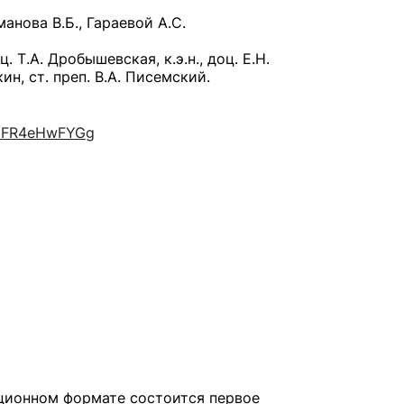
манова В.Б., Гараевой А.С
.
оц. Т.А. Дробышевская, к.э.н., доц. Е.Н.
кин, ст. преп. В.А. Писемский.
сурсы
ИИ в образовании
Студентам
cEFR4eHwFYGg
е базы
Преподавателям
ческий отдел
ционном формате состоится первое