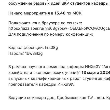
обсуждение базовых идей ВКР студентов кафедры
Начало мероприятия в
15.40
по МСК.
Подключиться в браузере по ссылке
:
https://jazz.sber.ru/hrs08g?psw=OEIAEkoKCQwOUg
Для подключения по номеру конференции:
Код конференции: hrs08g
Пароль: 1bw8nlzg
В рамках научного семинара кафедры ИНХиЭУ "Ак
хозяйства и экономических учений"
13 марта 2024
выпускных квалификационных работ студентов каф
преподаватели кафедры ИНХиЭУ.
Ведущие семинара доц. Дробышевская Т.А., доц. К