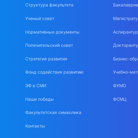
Структура факультета
Бакалавриа
Ученый совет
Магистрат
Нормативные документы
Аспиранту
Попечительский совет
Докторант
Стратегия развития
Бизнес-обр
Фонд содействия развитию
Учебно-мет
ЭФ в СМИ
ФУМО
Наши победы
ФСМЦ
Факультетская символика
Контакты