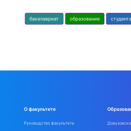
бакалавриат
образование
студент
О факультете
Образова
Руководство факультета
Довузовска