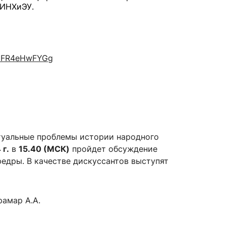
 ИНХиЭУ.
cEFR4eHwFYGg
туальные проблемы истории народного
 г.
в
15.40 (МСК)
пройдет обсуждение
едры. В качестве дискуссантов выступят
рамар А.А.