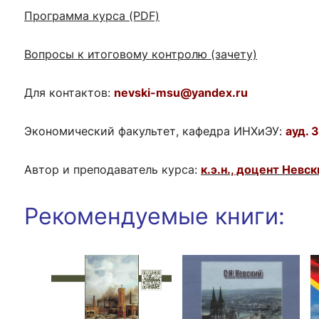
ентр биоэкономики и эко-инноваций ЭФ МГУ
Прикрепление
Иностранным студентам
Программа курса (PDF)
Закрепление
Вопросы к итоговому контролю (зачету)
стажировка и трудоустройство
Контакты
Информационные ре
Для контактов:
nevski-msu@yandex.ru
мического факультета»
ствия трудоустройству
Читальный зал
я: «Экономика»
ытия / мероприятия
Электронные и цифровы
Экономический факультет, кафедра ИНХиЭУ:
ауд. 
Издания факультета
Учебная полка
Автор и преподаватель курса:
к.э.н., доцент Невс
Информационно-аналити
Рекомендуемые книги: