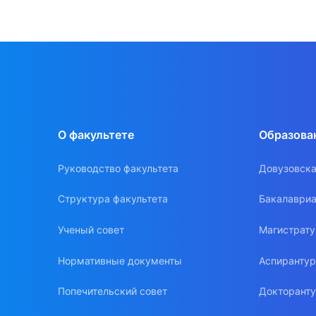
О факультете
Образова
Руководство факультета
Довузовска
Структура факультета
Бакалавриа
Ученый совет
Магистрат
Нормативные документы
Аспиранту
Попечительский совет
Докторант