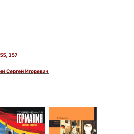
сурсы
ИИ в образовании
Студентам
е базы
Преподавателям
355, 357
кий Сергей Игоревич
ческий отдел