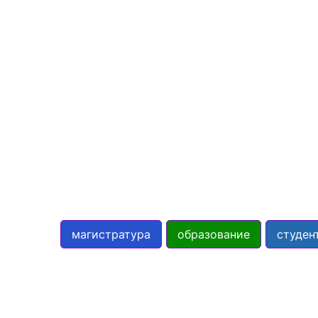
магистратура
образование
студен