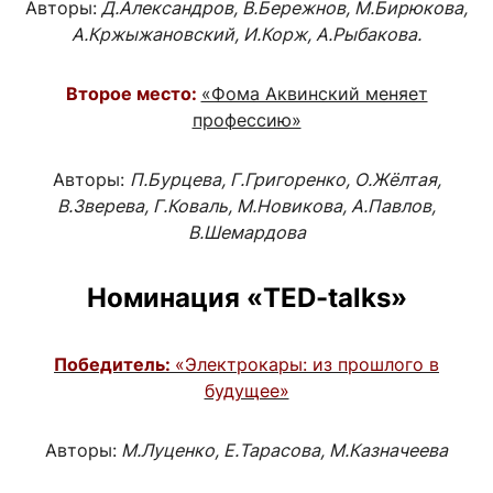
Авторы:
Д.Александров, В.Бережнов, М.Бирюкова,
А.Кржыжановский, И.Корж, А.Рыбакова.
Второе место:
«Фома Аквинский меняет
профессию»
Авторы:
П.Бурцева, Г.Григоренко, О.Жёлтая,
В.Зверева, Г.Коваль, М.Новикова, А.Павлов,
В.Шемардова
Номинация «
TED
-
talks
»
Победитель:
«Электрокары: из прошлого в
будущее»
Авторы:
М.Луценко, Е.Тарасова, М.Казначеева