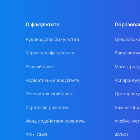
О факультете
Образова
Руководство факультета
Довузовска
Структура факультета
Бакалавриа
Ученый совет
Магистрат
Нормативные документы
Аспиранту
Попечительский совет
Докторант
Стратегия развития
Бизнес-обр
Фонд содействия развитию
Учебно-мет
ЭФ в СМИ
ФУМО