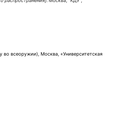
го распространения].
Москва, "КДУ",
сурсы
ИИ в образовании
Студентам
е базы
Преподавателям
у во всеоружии), Москва, «Университетская
ческий отдел