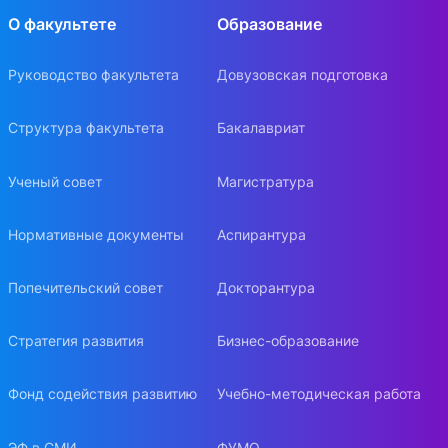
О факультете
Образование
Руководство факультета
Довузовская подготовка
Структура факультета
Бакалавриат
Ученый совет
Магистратура
Нормативные документы
Аспирантура
Попечительский совет
Докторантура
Стратегия развития
Бизнес-образование
Фонд содействия развитию
Учебно-методическая работа
ЭФ в СМИ
ФУМО