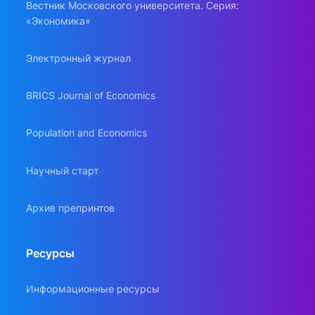
Вестник Московского университета. Серия:
«Экономика»
Электронный журнал
BRICS Journal of Economics
Population and Economics
Научный старт
Архив препринтов
Ресурсы
Информационные ресурсы