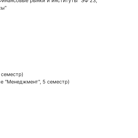
Финансовые рынки и институты" ЭФ'23,
сы"
сурсы
ИИ в образовании
Студентам
е базы
Преподавателям
 семестр)
е "Менеджмент", 5 семестр)
ческий отдел