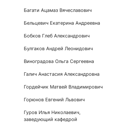
Новости / события / мероприятия
Совет Молодых Ученых
Ц
Багати Ацамаз Вячеславович
Оплата обучения онлайн
Научный старт
Бельцевич Екатерина Андреевна
Межфакультетские курсы
Журналы
Практика, 
Бобков Глеб Александрович
Курсы
Электронный журнал «Научные исследования эконо
Служба содей
Булгаков Андрей Леонидович
Расписание
Журнал «Вестник Московского университета». Сери
Новости / соб
Часто задаваемые вопросы
Электронный журнал «Население и экономика»
Виноградова Ольга Сергеевна
Новости / события / мероприятия
BRICS Journal of Economics
Галич Анастасия Александровна
Гордейчик Матвей Владимирович
Горюнов Евгений Львович
Гуров Илья Николаевич,
заведующий кафедрой