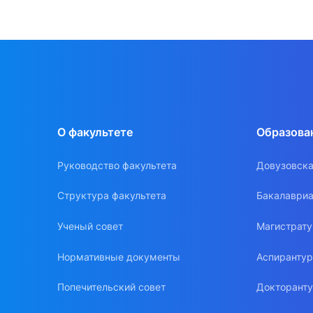
О факультете
Образова
Руководство факультета
Довузовска
Структура факультета
Бакалавриа
Ученый совет
Магистрат
Нормативные документы
Аспиранту
Попечительский совет
Докторант