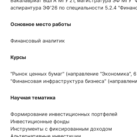
Бакалавриат ВШГА МГУ'21, магистратура ЭФ МГУ "
ентр биоэкономики и эко-инноваций ЭФ МГУ
Прикрепление
Иностранным студентам
аспирантура ЭФ'26 по специальности 5.2.4 "Финан
Закрепление
Основное место работы
стажировка и трудоустройство
Контакты
Информационные ре
Финансовый аналитик
мического факультета»
ствия трудоустройству
Читальный зал
я: «Экономика»
ытия / мероприятия
Электронные и цифровы
Курсы
Издания факультета
Учебная полка
"Рынок ценных бумаг" (направление "Экономика", 6
"Финансовая инфраструктура бизнеса" (направлени
Информационно-аналити
Научная тематика
Формирование инвестиционных портфелей
Инвестиционные фонды
Инструменты с фиксированным доходом
Альтернативные инвестиции