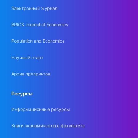
Электронный журнал
BRICS Journal of Economics
Population and Economics
Научный старт
Архив препринтов
Ресурсы
Информационные ресурсы
Книги экономического факультета