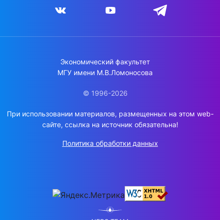
Экономический факультет
МГУ имени М.В.Ломоносова
© 1996-2026
При использовании материалов, размещенных на этом web-
сайте, ссылка на источник обязательна!
Политика обработки данных