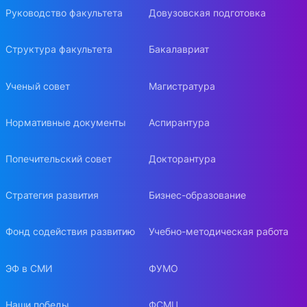
Руководство факультета
Довузовская подготовка
Структура факультета
Бакалавриат
Ученый совет
Магистратура
Нормативные документы
Аспирантура
Попечительский совет
Докторантура
Стратегия развития
Бизнес-образование
Фонд содействия развитию
Учебно-методическая работа
ЭФ в СМИ
ФУМО
Наши победы
ФСМЦ