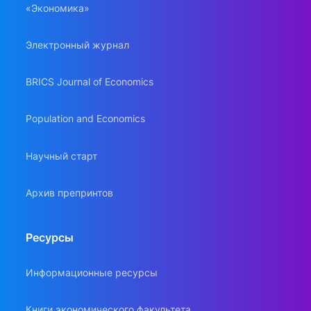
«Экономика»
Электронный журнал
BRICS Journal of Economics
Population and Economics
Научный старт
Архив препринтов
Ресурсы
Информационные ресурсы
Книги экономического факультета