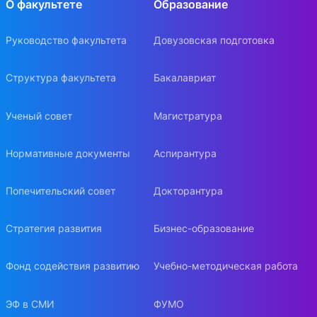
О факультете
Образование
Руководство факультета
Довузовская подготовка
Структура факультета
Бакалавриат
Ученый совет
Магистратура
Нормативные документы
Аспирантура
Попечительский совет
Докторантура
Стратегия развития
Бизнес-образование
Фонд содействия развитию
Учебно-методическая работа
ЭФ в СМИ
ФУМО