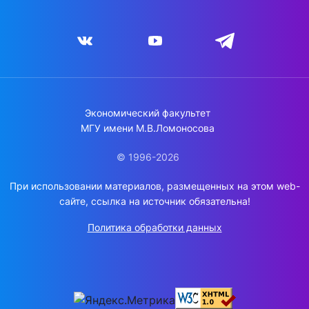
Экономический факультет
МГУ имени М.В.Ломоносова
© 1996-2026
При использовании материалов, размещенных на этом web-
сайте, ссылка на источник обязательна!
Политика обработки данных