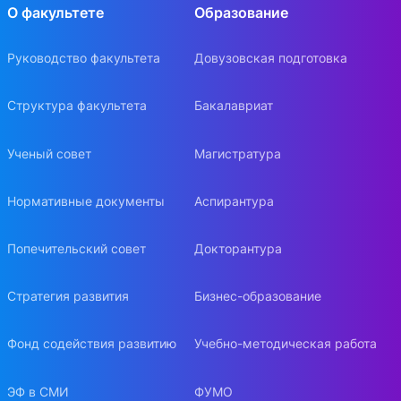
О факультете
Образование
Руководство факультета
Довузовская подготовка
Структура факультета
Бакалавриат
Ученый совет
Магистратура
Нормативные документы
Аспирантура
Попечительский совет
Докторантура
Стратегия развития
Бизнес-образование
Фонд содействия развитию
Учебно-методическая работа
ЭФ в СМИ
ФУМО