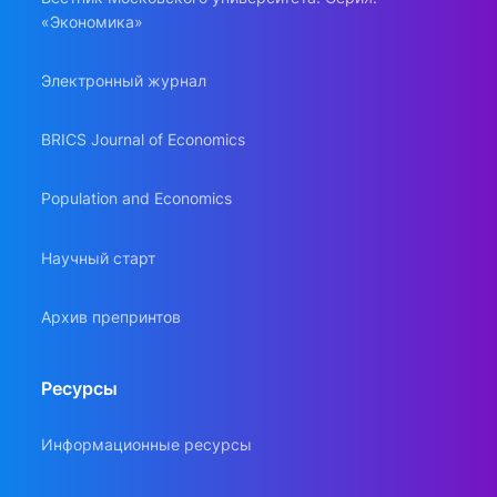
«Экономика»
Электронный журнал
BRICS Journal of Economics
Population and Economics
Научный старт
Архив препринтов
Ресурсы
Информационные ресурсы