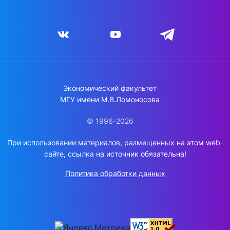
Экономический факультет
МГУ имени М.В.Ломоносова
© 1996-2026
При использовании материалов, размещенных на этом web-
сайте, ссылка на источник обязательна!
Политика обработки данных