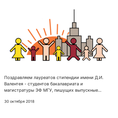
Поздравляем лауреатов стипендии имени Д.И.
Валентея - студентов бакалавриата и
магистратуры ЭФ МГУ, пишущих выпускные
работы по демографии и экономике
30 октября 2018
народонаселения!