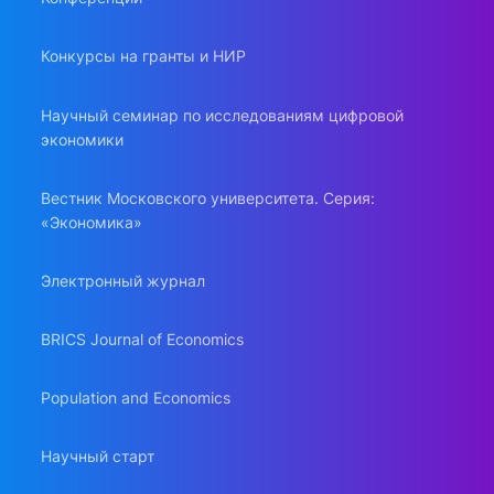
Конкурсы на гранты и НИР
Научный семинар по исследованиям цифровой
экономики
Вестник Московского университета. Серия:
«Экономика»
Электронный журнал
BRICS Journal of Economics
Population and Economics
Научный старт