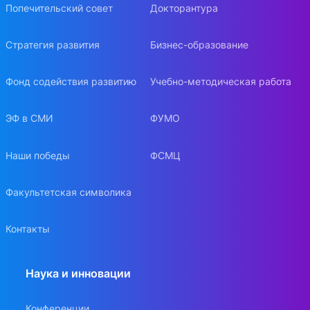
Попечительский совет
Докторантура
Стратегия развития
Бизнес-образование
Фонд содействия развитию
Учебно-методическая работа
ЭФ в СМИ
ФУМО
Наши победы
ФСМЦ
Факультетская символика
Контакты
Наука и инновации
Конференции