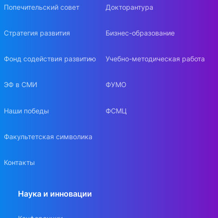
Попечительский совет
Докторантура
Стратегия развития
Бизнес-образование
Фонд содействия развитию
Учебно-методическая работа
ЭФ в СМИ
ФУМО
Наши победы
ФСМЦ
Факультетская символика
Контакты
Наука и инновации