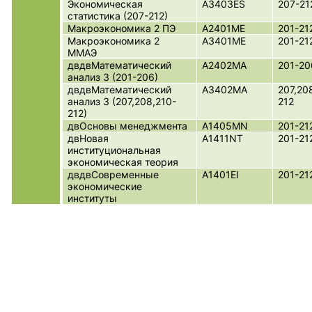
Экономическая
A3403ES
207-21
статистика (207-212)
Макроэкономика 2 ПЭ
A2401ME
201-21
Макроэкономика 2
A3401ME
201-21
ММАЭ
двдвМатематический
A2402MA
201-20
анализ 3 (201-206)
двдвМатематический
A3402MA
207,20
анализ 3 (207,208,210-
212
212)
двОсновы менеджмента
A1405MN
201-21
двНовая
A1411NT
201-21
институциональная
экономическая теория
двдвСовременные
A1401EI
201-21
экономические
институты