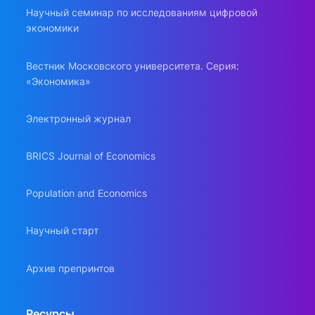
Научный семинар по исследованиям цифровой
экономики
Вестник Московского университета. Серия:
«Экономика»
Электронный журнал
BRICS Journal of Economics
Population and Economics
Научный старт
Архив препринтов
Ресурсы