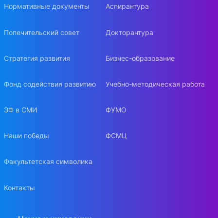
Нормативные документы
Аспирантура
Попечительский совет
Докторантура
Стратегия развития
Бизнес-образование
Фонд содействия развитию
Учебно-методическая работа
ЭФ в СМИ
ФУМО
Наши победы
ФСМЦ
Факультетская символика
Контакты