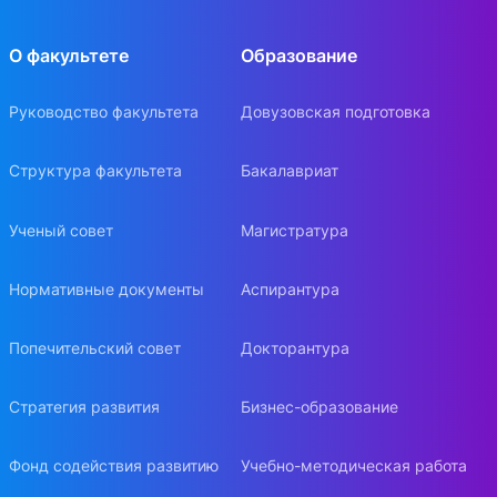
О факультете
Образование
Руководство факультета
Довузовская подготовка
Структура факультета
Бакалавриат
Ученый совет
Магистратура
Нормативные документы
Аспирантура
Попечительский совет
Докторантура
Стратегия развития
Бизнес-образование
Фонд содействия развитию
Учебно-методическая работа