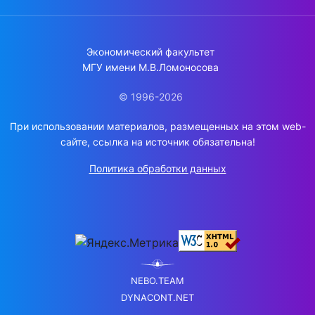
Экономический факультет
МГУ имени М.В.Ломоносова
© 1996-2026
При использовании материалов, размещенных на этом web-
сайте, ссылка на источник обязательна!
Политика обработки данных
NEBO.TEAM
DYNACONT.NET