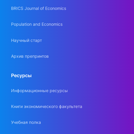
BRICS Journal of Economics
Population and Economics
Научный старт
Архив препринтов
Ресурсы
Информационные ресурсы
Книги экономического факультета
Учебная полка