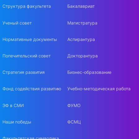
Структура факультета
Бакалавриат
Ученый совет
Магистратура
Нормативные документы
Аспирантура
Попечительский совет
Докторантура
Стратегия развития
Бизнес-образование
Фонд содействия развитию
Учебно-методическая работа
ЭФ в СМИ
ФУМО
Наши победы
ФСМЦ
Факультетская символика