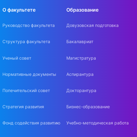
О факультете
Образование
Руководство факультета
Довузовская подготовка
Структура факультета
Бакалавриат
Ученый совет
Магистратура
Нормативные документы
Аспирантура
Попечительский совет
Докторантура
Стратегия развития
Бизнес-образование
Фонд содействия развитию
Учебно-методическая работа