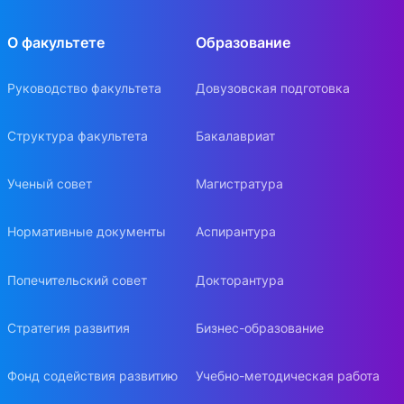
О факультете
Образование
Руководство факультета
Довузовская подготовка
Структура факультета
Бакалавриат
Ученый совет
Магистратура
Нормативные документы
Аспирантура
Попечительский совет
Докторантура
Стратегия развития
Бизнес-образование
Фонд содействия развитию
Учебно-методическая работа