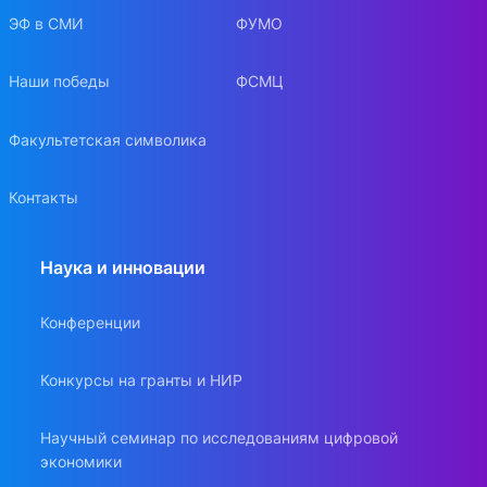
ЭФ в СМИ
ФУМО
Наши победы
ФСМЦ
Факультетская символика
Контакты
Наука и инновации
Конференции
Конкурсы на гранты и НИР
Научный семинар по исследованиям цифровой
экономики