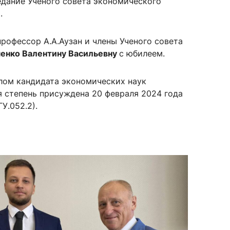
едание Ученого совета экономического
.
профессор А.А.Аузан и члены Ученого совета
сурсы
ИИ в образовании
енко Валентину Васильевну
с юбилеем.
Студентам
лом кандидата экономических наук
е базы
Преподавателям
я степень присуждена 20 февраля 2024 года
У.052.2).
ческий отдел