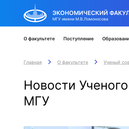
ЭКОНОМИЧЕСКИЙ ФАКУЛ
МГУ имени М.В.Ломоносова
О факультете
Поступление
Образован
Юбилей 80
Бакалавриат
Бакалавриат
Наука
Сотрудничество
Alma mater
Главная
О факультете
Руководство факультет
Традиции
Магистрату
Ученый со
Росси
Маг
И
ЭФ в СМИ
Подготовка к поступлению
Направление Экономика
Научно-исследовательская работа
Университеты-партнеры
EF в лицах и историях
Структура факультета
Юбилей Эконома
Образовател
Студен
Подг
О
Новости Ученого
Наши победы
Приём 2026
Направление Менеджмент
Конференции
Работа с международными компаниями
Дайджест выпускника
Подразделения
Конкурс Эффект ЭФ
Учебная часть
При
К
Идеи эконома
Учебный план направления «Экономика»
Учебный план
Информационно-аналитическая деятельность
Международные проекты
Встречи выпускников
Амбассадоры ЭФ
Иностранный 
Обр
Ц
МГУ
Осенние фестивали
Учебный план направления «Менеджмент»
Учебная часть
Конкурсы на гранты и НИР
Отдел проектов
Карта выпускника
Программа менторов
Расписание
Унив
С
Восстановление и перевод на факультет
Иностранный отдел
Диссертационные советы
Новости / соб
Инте
А
Новости / события / мероприятия
Расписание
Докторантура
Оплата обуче
Ново
Л