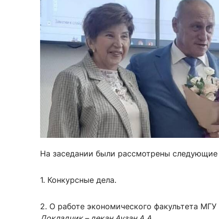
Новости / события / мероприятия
Совет Молодых Ученых
Ц
Оплата обучения онлайн
Научный старт
Межфакультетские курсы
Журналы
Практика, 
Курсы
Электронный журнал «Научные исследования эконо
Служба содей
Расписание
Журнал «Вестник Московского университета». Сери
Новости / соб
Часто задаваемые вопросы
Электронный журнал «Население и экономика»
Новости / события / мероприятия
BRICS Journal of Economics
На заседании были рассмотрены следующие 
1. Конкурсные дела.
2. О работе экономического факультета МГУ 
Докладчик – декан Аузан А.А.