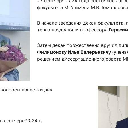
27 сентября 2024 года состоялось зас
ентр биоэкономики и эко-инноваций ЭФ МГУ
Прикрепление
Иностранным студентам
факультета МГУ имени М.В.Ломоносова
Закрепление
В начале заседания декан факультета, 
стажировка и трудоустройство
Контакты
Информационные ре
тепло поздравили профессора
Герасим
мического факультета»
ствия трудоустройству
Читальный зал
Затем декан торжественно вручил дип
я: «Экономика»
ытия / мероприятия
Электронные и цифровы
Филимонову Илье Валерьевичу
(учена
Издания факультета
решением диссертационного совета МГ
Учебная полка
Информационно-аналити
вопросы повестки дня
в сентябре 2024 г.