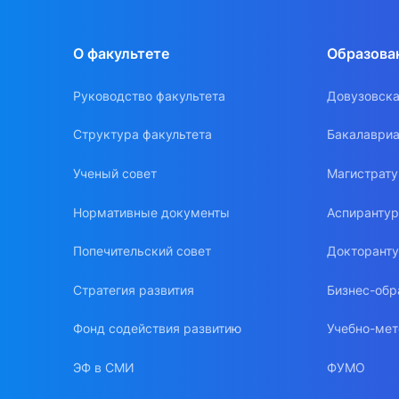
О факультете
Образова
Руководство факультета
Довузовска
Структура факультета
Бакалавриа
Ученый совет
Магистрат
Нормативные документы
Аспиранту
Попечительский совет
Докторант
Стратегия развития
Бизнес-обр
Фонд содействия развитию
Учебно-мет
ЭФ в СМИ
ФУМО