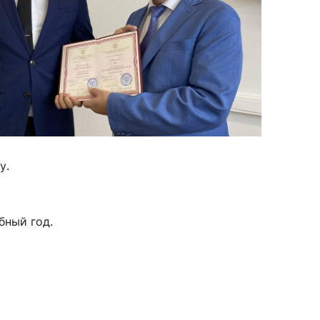
у.
бный год.