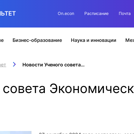
ЬТЕТ
On.econ
Расписание
Почта
ие
Бизнес-образование
Наука и инновации
Ме
а
ра
вет
йским учащимся
истратура
нновации
Сервисы
Советы
Аспирантура
Аспирантура
Иностранным учащимс
Связь времен
О кампусе
Новости Ученого совета Экономического факультета МГУ
Факульт
Б
ьные программы
ческие стажировки за рубежом
отовительные курсы
 развитии инновационного образования
ЛК выпускника
Ученый совет
Учебная часть
Зачем поступать в аспирантур
Бакалавриат
Мониторинг выпускников
Контакты
П
 совета Экономическ
ём 2026
онкурс студенческих инновационных проектов
Конструктор резюме
Попечительский совет
Учебные планы
Как выбрать специальность?
Магистратура
Анкетирование на выпуске
П
отдел
азовательные программы
РМП: Бизнес-клуб и развитие softskills
Приложение для выпускников
Фонд содействия развитию
Расписание
Поступление
International Business Mana
Диалоги с выпускниками
П
ерсиады / Олимпиады
туденческий бизнес-инкубатор МГУ
Карьера
Новости / события / мероприятия
Вступительные испытания
Программа двух дипломов
Группы выпускников
О
ытия / мероприятия
грированная аспирантура
налитический консалтинговый центр
Оплата обучения онлайн
Прикрепление
Аспирантура и докторанту
ния онлайн
сти / события / мероприятия
аборатория инновационного бизнеса и предпринимательства
Докторантура
Контакты
Стажировки