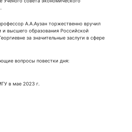
е Ученого совета экономического
.
 профессор А.А.Аузан торжественно вручил
сурсы
ИИ в образовании
и и высшего образования Российской
еоргиевне за значительные заслуги в сфере
Студентам
е базы
Преподавателям
ющие вопросы повестки дня:
ческий отдел
ГУ в мае 2023 г.