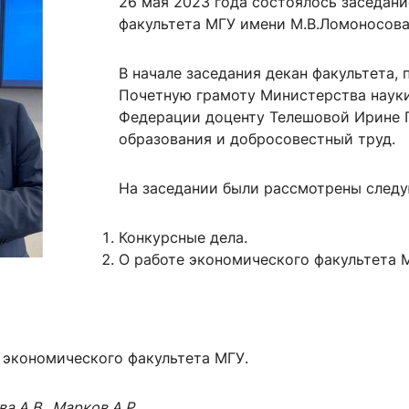
26 мая 2023 года состоялось заседани
ентр биоэкономики и эко-инноваций ЭФ МГУ
Прикрепление
Иностранным студентам
факультета МГУ имени М.В.Ломоносова
Закрепление
В начале заседания декан факультета,
стажировка и трудоустройство
Контакты
Информационные ре
Почетную грамоту Министерства наук
Федерации доценту Телешовой Ирине Г
мического факультета»
ствия трудоустройству
Читальный зал
образования и добросовестный труд.
я: «Экономика»
ытия / мероприятия
Электронные и цифровы
Издания факультета
На заседании были рассмотрены следу
Учебная полка
Конкурсные дела.
Информационно-аналити
О работе экономического факультета М
 экономического факультета МГУ.
 А.В., Марков А.Р.