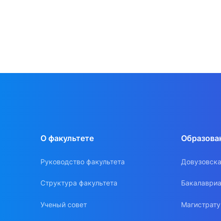
О факультете
Образова
Руководство факультета
Довузовска
Структура факультета
Бакалавриа
Ученый совет
Магистрат