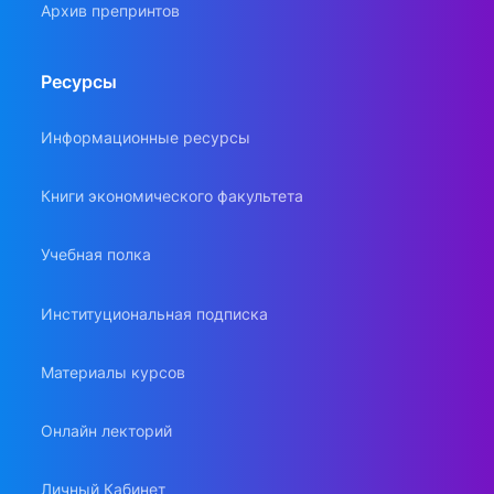
Архив препринтов
Ресурсы
Информационные ресурсы
Книги экономического факультета
Учебная полка
Институциональная подписка
Материалы курсов
Онлайн лекторий
Личный Кабинет