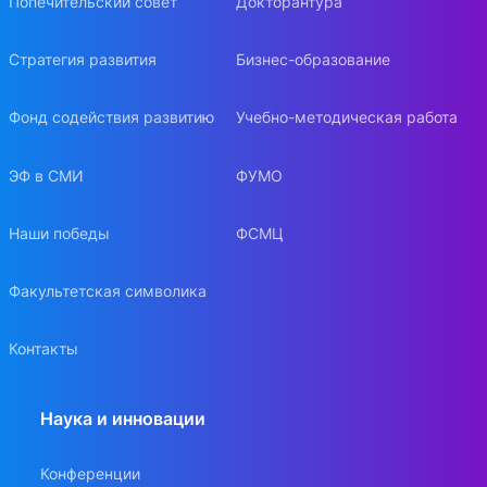
Попечительский совет
Докторантура
Стратегия развития
Бизнес-образование
Фонд содействия развитию
Учебно-методическая работа
ЭФ в СМИ
ФУМО
Наши победы
ФСМЦ
Факультетская символика
Контакты
Наука и инновации
Конференции