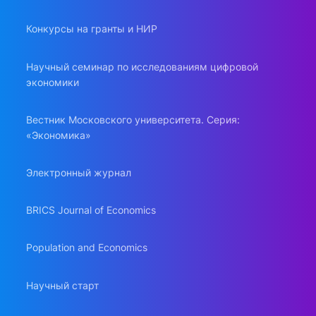
Конкурсы на гранты и НИР
Научный семинар по исследованиям цифровой
экономики
Вестник Московского университета. Серия:
«Экономика»
Электронный журнал
BRICS Journal of Economics
Population and Economics
Научный старт