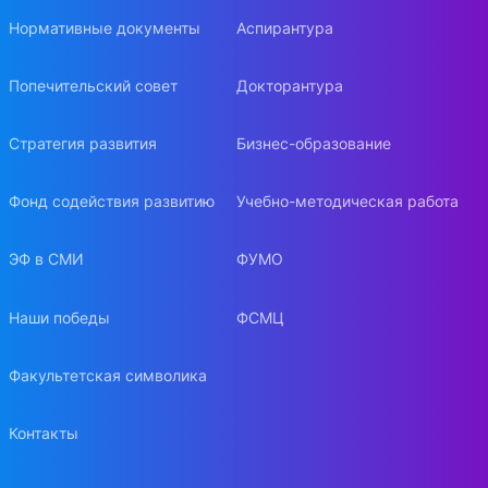
Нормативные документы
Аспирантура
Попечительский совет
Докторантура
Стратегия развития
Бизнес-образование
Фонд содействия развитию
Учебно-методическая работа
ЭФ в СМИ
ФУМО
Наши победы
ФСМЦ
Факультетская символика
Контакты