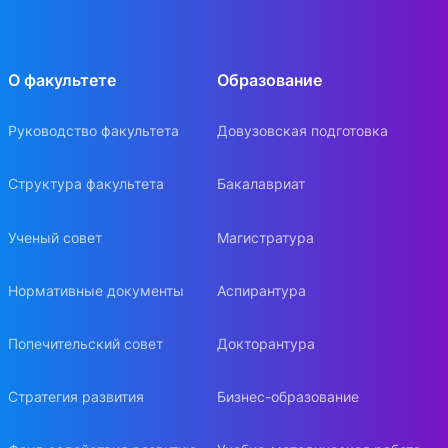
О факультете
Образование
Руководство факультета
Довузовская подготовка
Структура факультета
Бакалавриат
Ученый совет
Магистратура
Нормативные документы
Аспирантура
Попечительский совет
Докторантура
Стратегия развития
Бизнес-образование