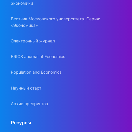
экономики
Вестник Московского университета. Серия:
«Экономика»
Электронный журнал
BRICS Journal of Economics
Population and Economics
Научный старт
Архив препринтов
Ресурсы