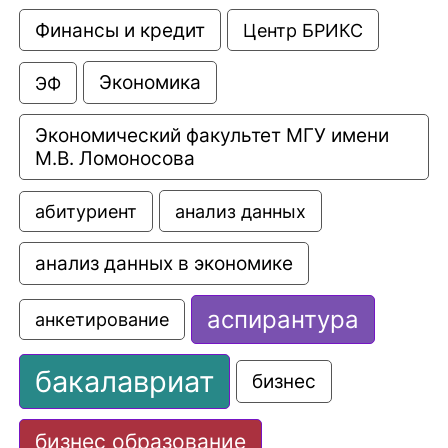
Финансы и кредит
Центр БРИКС
Экономика
ЭФ
Экономический факультет МГУ имени 
М.В. Ломоносова
анализ данных
абитуриент
анализ данных в экономике
аспирантура
анкетирование
бакалавриат
бизнес
бизнес образование