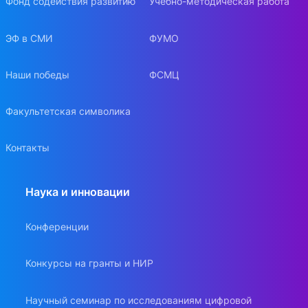
Фонд содействия развитию
Учебно-методическая работа
ЭФ в СМИ
ФУМО
Наши победы
ФСМЦ
Факультетская символика
Контакты
Наука и инновации
Конференции
Конкурсы на гранты и НИР
Научный семинар по исследованиям цифровой