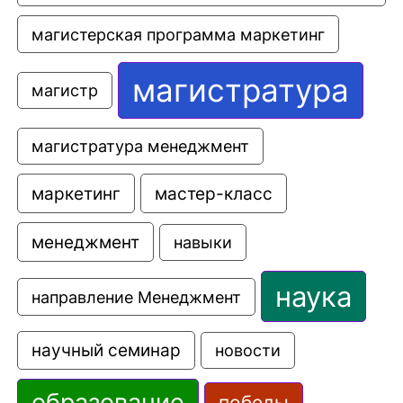
магистерская программа маркетинг
магистратура
магистр
магистратура менеджмент
маркетинг
мастер-класс
менеджмент
навыки
наука
направление Менеджмент
научный семинар
новости
образование
победы