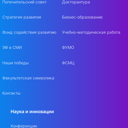
Попечительский совет
Докторантура
Стратегия развития
Бизнес-образование
Фонд содействия развитию
Учебно-методическая работа
ЭФ в СМИ
ФУМО
Наши победы
ФСМЦ
Факультетская символика
Контакты
Наука и инновации
Конференции