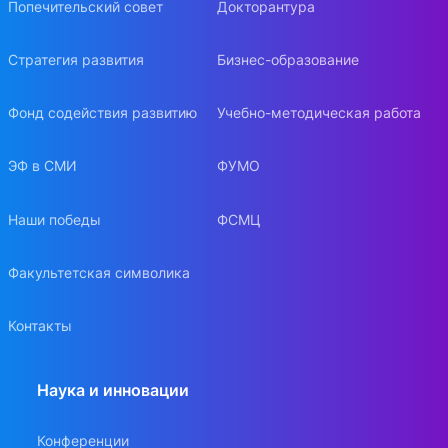
Попечительский совет
Докторантура
Стратегия развития
Бизнес-образование
Фонд содействия развитию
Учебно-методическая работа
ЭФ в СМИ
ФУМО
Наши победы
ФСМЦ
Факультетская символика
Контакты
Наука и инновации
Конференции