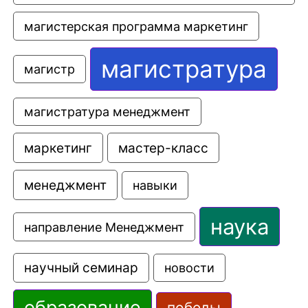
магистерская программа маркетинг
магистратура
магистр
магистратура менеджмент
маркетинг
мастер-класс
менеджмент
навыки
наука
направление Менеджмент
научный семинар
новости
образование
победы