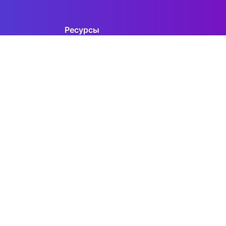
Ресурсы
Информационные ресурсы
Книги экономического факультета
ниям
Учебная полка
Институциональная подписка
ета.
Материалы курсов
Онлайн лекторий
Личный Кабинет
Почта