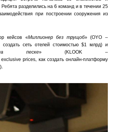
 Ребята разделились на 6 команд и в течении 25
заимодействия при построении сооружения из
сурсы
ИИ в образовании
ор кейсов «
Миллионер без трущоб
» (OYO –
Студентам
ак создать сеть отелей стоимостью $1 млрд) и
е базы
Преподавателям
на песке
» (KLOOK –
 exclusive prices, как создать онлайн-платформу
).
ческий отдел