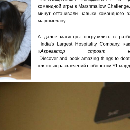
ентр биоэкономики и эко-инноваций ЭФ МГУ
Прикрепление
Иностранным студентам
командной игры в Marshmallow Challenge.
Закрепление
минут оттачивали навыки командного в
маршмеллоу.
стажировка и трудоустройство
Контакты
Информационные ре
А далее магистры погрузились в разб
мического факультета»
ствия трудоустройству
Читальный зал
India's Largest Hospitality Company, к
я: «Экономика»
ытия / мероприятия
Электронные и цифровы
«
Агрегатор строят 
Discover and book amazing things to doat
Издания факультета
пляжных развлечений с оборотом $1 млрд
Учебная полка
Информационно-аналити