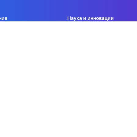
ние
Наука и инновации
я подготовка
Конференции
т
Конкурсы на гранты и НИР
ура
Научный семинар по исследова
цифровой экономики
ра
Вестник Московского университ
ура
Серия: «Экономика»
азование
Электронный журнал
одическая работа
BRICS Journal of Economics
Population and Economics