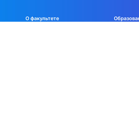
О факультете
Образова
Руководство факультета
Довузовска
Структура факультета
Бакалавриа
Ученый совет
Магистрат
Нормативные документы
Аспиранту
Попечительский совет
Докторант
Стратегия развития
Бизнес-обр
Фонд содействия развитию
Учебно-мет
ЭФ в СМИ
ФУМО