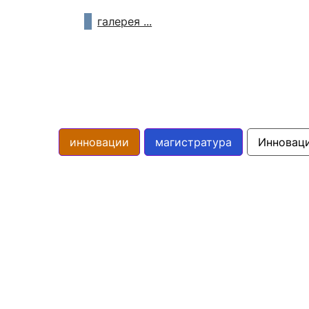
галерея ...
инновации
магистратура
Инновац