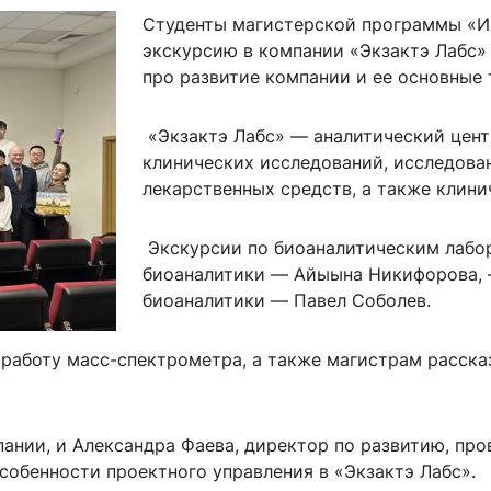
ентр биоэкономики и эко-инноваций ЭФ МГУ
Прикрепление
Иностранным студентам
Студенты магистерской программы «
Закрепление
экскурсию в компании «Экзактэ Лабс»
про развитие компании и ее основные 
стажировка и трудоустройство
Контакты
Информационные ре
«Экзактэ Лабс» — аналитический цен
мического факультета»
ствия трудоустройству
Читальный зал
клинических исследований, исследова
я: «Экономика»
ытия / мероприятия
лекарственных средств, а также клини
Электронные и цифровы
Издания факультета
Экскурсии по биоаналитическим лабо
Учебная полка
биоаналитики — Айыына Никифорова, 
Информационно-аналити
биоаналитики — Павел Соболев.
работу масс-спектрометра, а также магистрам расска
ании, и Александра Фаева, директор по развитию, про
собенности проектного управления в «Экзактэ Лабс».