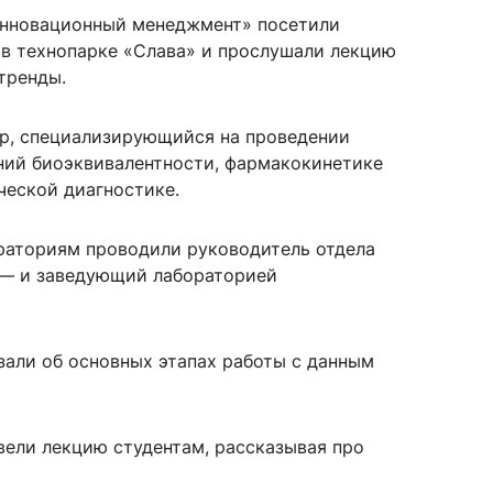
Инновационный менеджмент» посетили
 в технопарке «Слава» и прослушали лекцию
тренды.
сурсы
ИИ в образовании
тр, специализирующийся на проведении
Студентам
ний биоэквивалентности, фармакокинетике
ческой диагностике.
е базы
Преподавателям
раториям проводили руководитель отдела
— и заведующий лабораторией
ческий отдел
зали об основных этапах работы с данным
вели лекцию студентам, рассказывая про