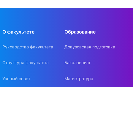
О факультете
Образование
Руководство факультета
Довузовская подготовка
Структура факультета
Бакалавриат
Ученый совет
Магистратура
Нормативные документы
Аспирантура
Попечительский совет
Докторантура
Стратегия развития
Бизнес-образование