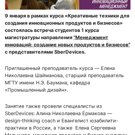
9 января в рамках курса «Креативные техники для
со­зда­ния ин­но­вцион­ных про­дук­тов и биз­не­сов»
состоялась встреча студентов 1 курса
магистратуры направления
"Менеджмент
инноваций: создание новых продуктов и бизнесов"
с представителями SberDevices.
Приглашенный преподаватель курса — Елена
Николаевна Шайманова, старший преподаватель
МГТУ имени Н.Э. Баумана, кафедра
«Промышленный дизайн».
Занятие также провели специалисты из
SberDevices: Алина Николаевна Ермакова —
design-thinking coach и Евангелист юзабилити-
практики в России, а также
Елена Сергеевна