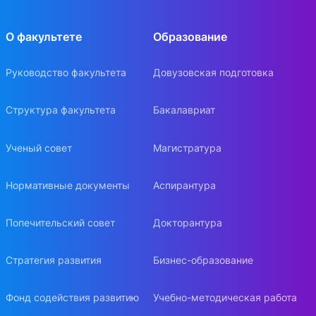
О факультете
Образование
Руководство факультета
Довузовская подготовка
Структура факультета
Бакалавриат
Ученый совет
Магистратура
Нормативные документы
Аспирантура
Попечительский совет
Докторантура
Стратегия развития
Бизнес-образование
Фонд содействия развитию
Учебно-методическая работа