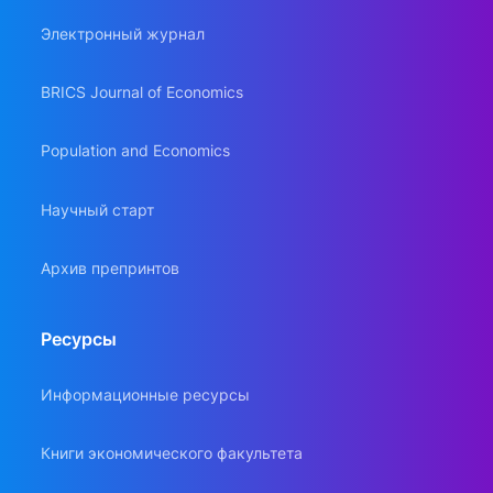
Электронный журнал
BRICS Journal of Economics
Population and Economics
Научный старт
Архив препринтов
Ресурсы
Информационные ресурсы
Книги экономического факультета