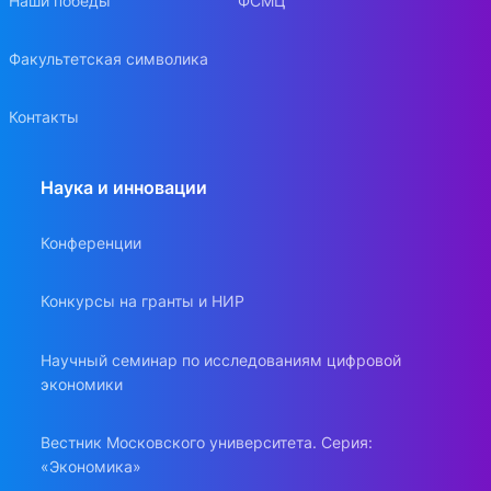
Наши победы
ФСМЦ
Факультетская символика
Контакты
Наука и инновации
Конференции
Конкурсы на гранты и НИР
Научный семинар по исследованиям цифровой
экономики
Вестник Московского университета. Серия:
«Экономика»