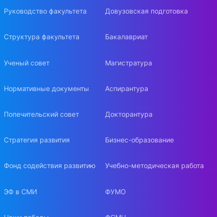
Руководство факультета
Довузовская подготовка
Структура факультета
Бакалавриат
Ученый совет
Магистратура
Нормативные документы
Аспирантура
Попечительский совет
Докторантура
Стратегия развития
Бизнес-образование
Фонд содействия развитию
Учебно-методическая работа
ЭФ в СМИ
ФУМО