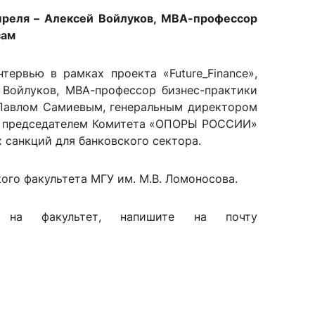
апреля – Алексей Войлуков, МВА-профессор
сам
сурсы
ИИ в образовании
нтервью в рамках проекта «Future_Finance»,
 Войлуков, МВА-профессор бизнес-практики
Студентам
 Павлом Самиевым, генеральным директором
е базы
Преподавателям
», председателем Комитета «ОПОРЫ РОССИИ»
 санкций для банковского сектора.
ого факультета МГУ им. М.В. Ломоносова.
ческий отдел
 на факультет, напишите на почту