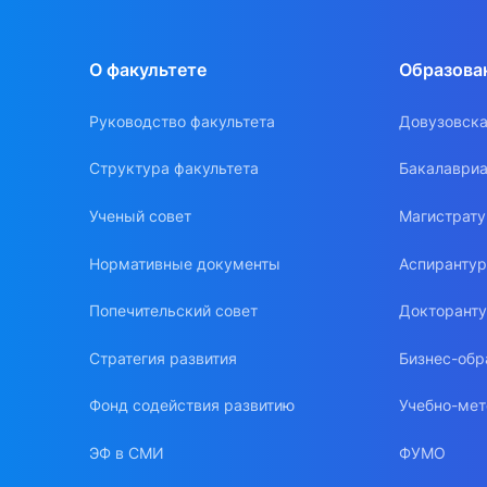
О факультете
Образова
Руководство факультета
Довузовска
Структура факультета
Бакалавриа
Ученый совет
Магистрат
Нормативные документы
Аспиранту
Попечительский совет
Докторант
Стратегия развития
Бизнес-обр
Фонд содействия развитию
Учебно-мет
ЭФ в СМИ
ФУМО