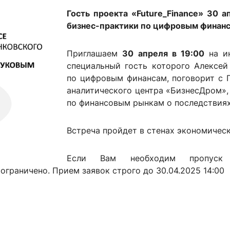
ентр биоэкономики и эко-инноваций ЭФ МГУ
Прикрепление
Иностранным студентам
Гость проекта «Future_Finance» 30 
Закрепление
бизнес-практики по цифровым финан
стажировка и трудоустройство
Контакты
Информационные ре
Приглашаем
30
апреля в 19:00
на и
специальный гость которого Алексей
мического факультета»
ствия трудоустройству
Читальный зал
по цифровым финансам, поговорит с
я: «Экономика»
ытия / мероприятия
Электронные и цифровы
аналитического центра «БизнесДром
по финансовым рынкам о последствиях
Издания факультета
Учебная полка
Встреча пройдет в стенах экономическ
Информационно-аналити
Если Вам необходим пропуск
 ограничено. Прием заявок строго до 30.04.2025 14:00