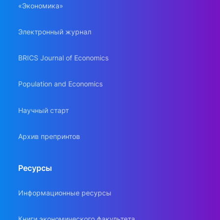
«Экономика»
Электронный журнал
BRICS Journal of Economics
Population and Economics
Научный старт
Архив препринтов
Ресурсы
Информационные ресурсы
Книги экономического факультета