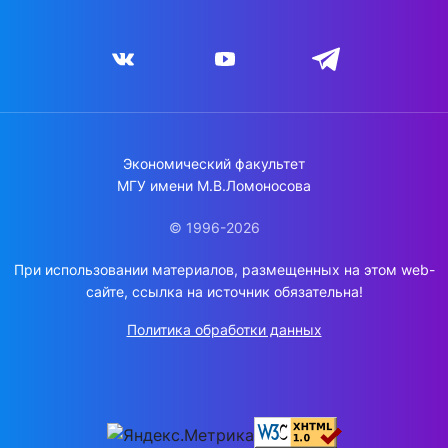
Экономический факультет
МГУ имени М.В.Ломоносова
© 1996-2026
При использовании материалов, размещенных на этом web-
сайте, ссылка на источник обязательна!
Политика обработки данных