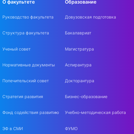
О факультете
Образование
Руководство факультета
Довузовская подготовка
Структура факультета
Бакалавриат
Ученый совет
Магистратура
Нормативные документы
Аспирантура
Попечительский совет
Докторантура
Стратегия развития
Бизнес-образование
Фонд содействия развитию
Учебно-методическая работа
ЭФ в СМИ
ФУМО