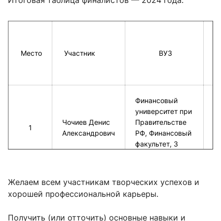
Итоговая таблица финалистов — 2024 года:
С
б
Место
Участник
ВУЗ
(
Финансовый
университет при
Чочиев Денис
Правительстве
1
1
Александрович
РФ, Финансовый
факультет, 3
курс
Желаем всем участникам творческих успехов и
МГУ имени
хорошей профессиональной карьеры.
М.В.Ломоносова,
Чайко Андрей
1
Экономический
1
Владимирович
Получить (или отточить) основные навыки и
факультет, 4