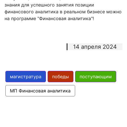
знания для успешного занятия позиции
курс
финансового аналитика в реальном бизнесе можно
на программе "Финансовая аналитика"!
МГУ имени
М.В.Ломоносова,
Королёва Юлия
2
Экономический
1
Евгеньевна
факультет, 4
14 апреля 2024
курс
МГУ имени
Кудрявцева
М.В.Ломоносова,
магистратура
победы
поступающим
2
Юлия
Экономический
1
Владимировна
факультет, 4
МП Финансовая аналитика
курс
МГУ имени
Малиновский
М.В.Ломоносова,
3
Глеб
Экономический
1
Дмитриевич
факультет, 4