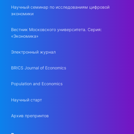
Научный семинар по исследованиям цифровой
экономики
Вестник Московского университета. Серия:
«Экономика»
Электронный журнал
BRICS Journal of Economics
Population and Economics
Научный старт
Архив препринтов