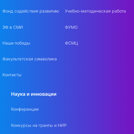
Ломоносова,
Экономический,
Фонд содействия развитию
Учебно-методическая работа
3 и 4 курс;
Финансовый
8+
ЭФ в СМИ
ФУМО
университет при
Правительстве
РФ, Экономики и
Наши победы
ФСМЦ
Бизнеса, 3 и 4
курс
Факультетская символика
Контакты
Наука и инновации
Конференции
Конкурсы на гранты и НИР