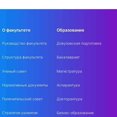
курс
СПБГЭУ,
Шибалов
Институт
О факультете
Образование
3
Константин
магистратуры, 1
1
Викторович
курс
Руководство факультета
Довузовская подготовка
магистратуры
Структура факультета
Бакалавриат
МГУ имени
М.В.Ломоносова,
Ученый совет
Магистратура
Приходько
Факультет
3
Денис
вычислительной
1
Николаевич
математики и
Нормативные документы
Аспирантура
кибернетики, 4
курс
Попечительский совет
Докторантура
МГУ имени М.В.
Стратегия развития
Бизнес-образование