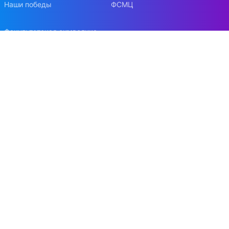
Наши победы
ФСМЦ
Факультетская символика
Контакты
Наука и инновации
Конференции
Конкурсы на гранты и НИР
Научный семинар по исследованиям цифровой
экономики
Вестник Московского университета. Серия:
«Экономика»