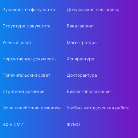
Руководство факультета
Довузовская подготовка
Структура факультета
Бакалавриат
Ученый совет
Магистратура
Нормативные документы
Аспирантура
Попечительский совет
Докторантура
Стратегия развития
Бизнес-образование
Фонд содействия развитию
Учебно-методическая работа
ЭФ в СМИ
ФУМО