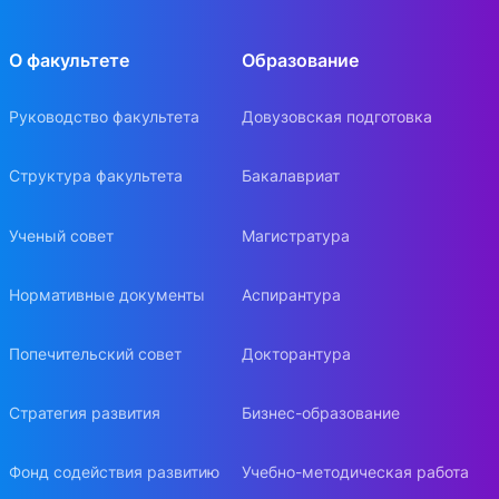
О факультете
Образование
Руководство факультета
Довузовская подготовка
Структура факультета
Бакалавриат
Ученый совет
Магистратура
Нормативные документы
Аспирантура
Попечительский совет
Докторантура
Стратегия развития
Бизнес-образование
Фонд содействия развитию
Учебно-методическая работа