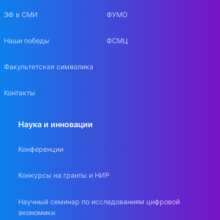
ЭФ в СМИ
ФУМО
Наши победы
ФСМЦ
Факультетская символика
Контакты
Наука и инновации
Конференции
Конкурсы на гранты и НИР
Научный семинар по исследованиям цифровой
экономики