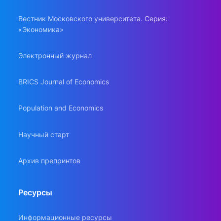
Вестник Московского университета. Серия:
«Экономика»
Электронный журнал
BRICS Journal of Economics
Population and Economics
Научный старт
Архив препринтов
Ресурсы
Информационные ресурсы