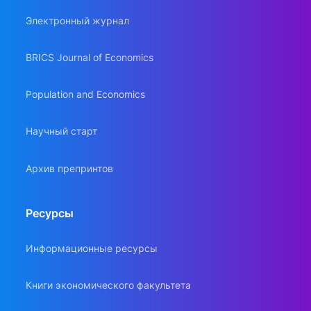
Электронный журнал
BRICS Journal of Economics
Population and Economics
Научный старт
Архив препринтов
Ресурсы
Информационные ресурсы
Книги экономического факультета