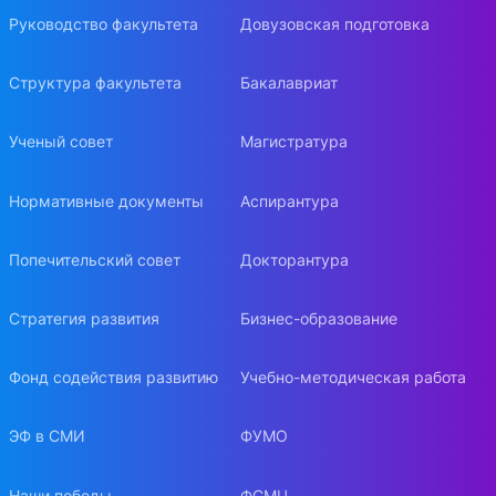
Руководство факультета
Довузовская подготовка
Структура факультета
Бакалавриат
Ученый совет
Магистратура
Нормативные документы
Аспирантура
Попечительский совет
Докторантура
Стратегия развития
Бизнес-образование
Фонд содействия развитию
Учебно-методическая работа
ЭФ в СМИ
ФУМО
Наши победы
ФСМЦ