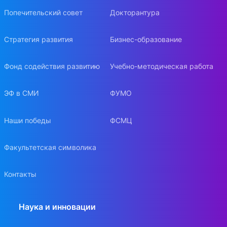
Попечительский совет
Докторантура
Стратегия развития
Бизнес-образование
Фонд содействия развитию
Учебно-методическая работа
ЭФ в СМИ
ФУМО
Наши победы
ФСМЦ
Факультетская символика
Контакты
Наука и инновации