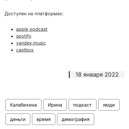
Доступен на платформах:
apple podcast
spotify
yandex.music
castbox
18 января 2022
Калабихина
Ирина
подкаст
люди
деньги
время
демография