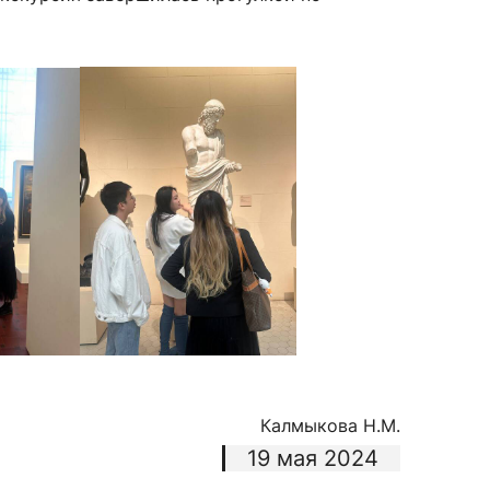
сурсы
ИИ в образовании
Студентам
е базы
Преподавателям
ческий отдел
Калмыкова Н.М.
19 мая 2024