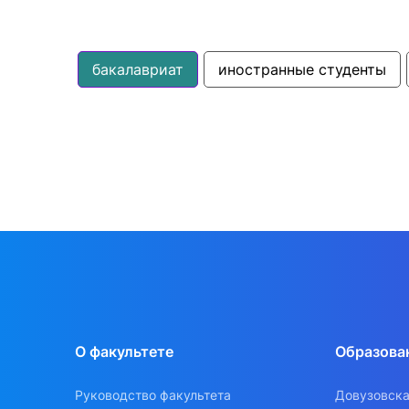
бакалавриат
иностранные студенты
О факультете
Образова
Руководство факультета
Довузовска