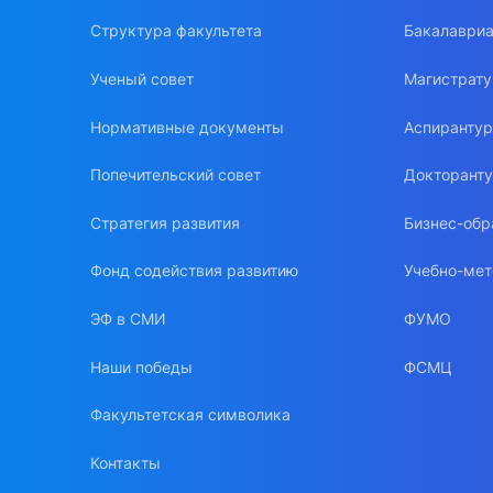
Структура факультета
Бакалавриа
Ученый совет
Магистрат
Нормативные документы
Аспиранту
Попечительский совет
Докторант
Стратегия развития
Бизнес-обр
Фонд содействия развитию
Учебно-мет
ЭФ в СМИ
ФУМО
Наши победы
ФСМЦ
Факультетская символика
Контакты