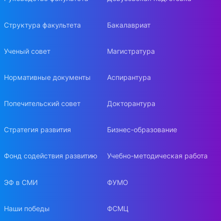
Структура факультета
Бакалавриат
Ученый совет
Магистратура
Нормативные документы
Аспирантура
Попечительский совет
Докторантура
Стратегия развития
Бизнес-образование
Фонд содействия развитию
Учебно-методическая работа
ЭФ в СМИ
ФУМО
Наши победы
ФСМЦ