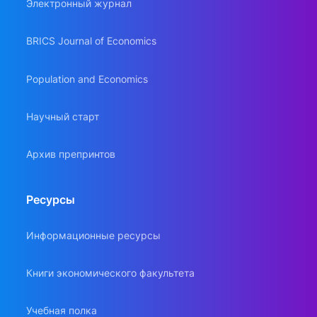
Электронный журнал
BRICS Journal of Economics
Population and Economics
Научный старт
Архив препринтов
Ресурсы
Информационные ресурсы
Книги экономического факультета
Учебная полка