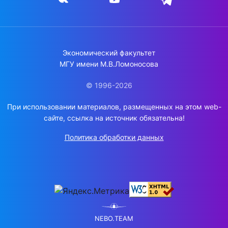
Экономический факультет
МГУ имени М.В.Ломоносова
© 1996-2026
При использовании материалов, размещенных на этом web-
сайте, ссылка на источник обязательна!
Политика обработки данных
NEBO.TEAM