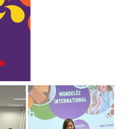
ентр биоэкономики и эко-инноваций ЭФ МГУ
Прикрепление
Иностранным студентам
Закрепление
стажировка и трудоустройство
Контакты
Информационные ре
мического факультета»
ствия трудоустройству
Читальный зал
я: «Экономика»
ытия / мероприятия
Электронные и цифровы
Издания факультета
Учебная полка
Информационно-аналити