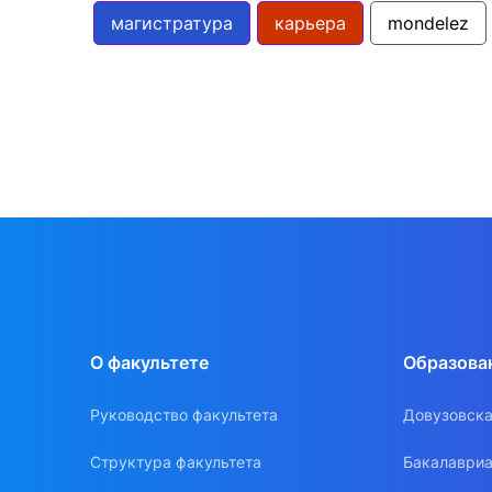
магистратура
карьера
mondelez
О факультете
Образова
Руководство факультета
Довузовска
Структура факультета
Бакалавриа