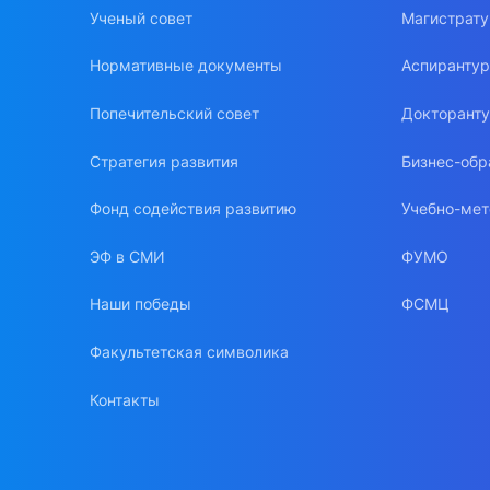
Ученый совет
Магистрат
Нормативные документы
Аспиранту
Попечительский совет
Докторант
Стратегия развития
Бизнес-обр
Фонд содействия развитию
Учебно-мет
ЭФ в СМИ
ФУМО
Наши победы
ФСМЦ
Факультетская символика
Контакты