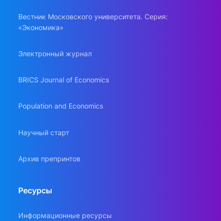
Вестник Московского университета. Серия:
«Экономика»
Электронный журнал
BRICS Journal of Economics
Population and Economics
Научный старт
Архив препринтов
Ресурсы
Информационные ресурсы