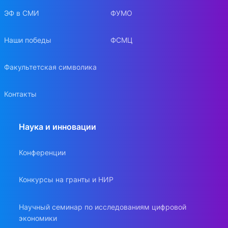
ЭФ в СМИ
ФУМО
Наши победы
ФСМЦ
Факультетская символика
Контакты
Наука и инновации
Конференции
Конкурсы на гранты и НИР
Научный семинар по исследованиям цифровой
экономики