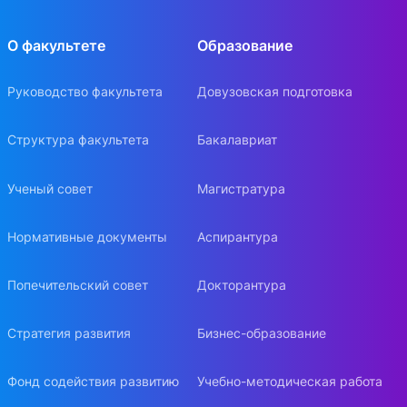
О факультете
Образование
Руководство факультета
Довузовская подготовка
Структура факультета
Бакалавриат
Ученый совет
Магистратура
Нормативные документы
Аспирантура
Попечительский совет
Докторантура
Стратегия развития
Бизнес-образование
Фонд содействия развитию
Учебно-методическая работа