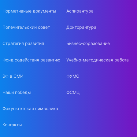
Нормативные документы
Аспирантура
Попечительский совет
Докторантура
Стратегия развития
Бизнес-образование
Фонд содействия развитию
Учебно-методическая работа
ЭФ в СМИ
ФУМО
Наши победы
ФСМЦ
Факультетская символика
Контакты