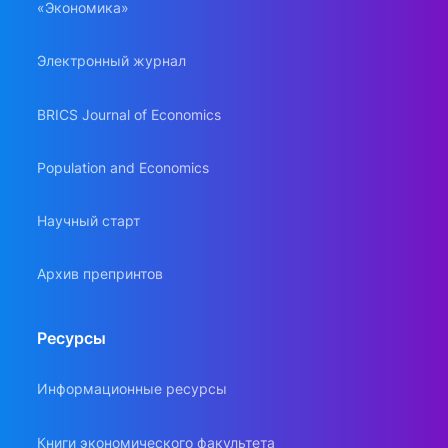
«Экономика»
Электронный журнал
BRICS Journal of Economics
Population and Economics
Научный старт
Архив препринтов
Ресурсы
Информационные ресурсы
Книги экономического факультета