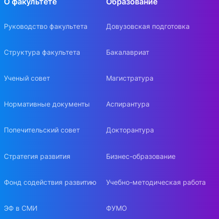
О факультете
Образование
Руководство факультета
Довузовская подготовка
Структура факультета
Бакалавриат
Ученый совет
Магистратура
Нормативные документы
Аспирантура
Попечительский совет
Докторантура
Стратегия развития
Бизнес-образование
Фонд содействия развитию
Учебно-методическая работа
ЭФ в СМИ
ФУМО