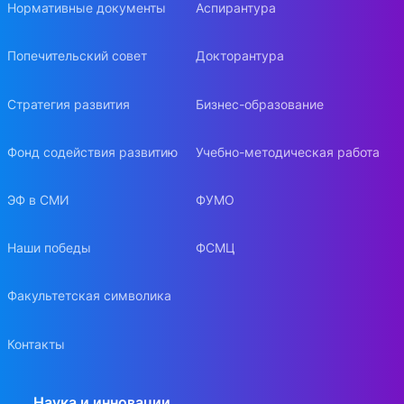
Нормативные документы
Аспирантура
Попечительский совет
Докторантура
Стратегия развития
Бизнес-образование
Фонд содействия развитию
Учебно-методическая работа
ЭФ в СМИ
ФУМО
Наши победы
ФСМЦ
Факультетская символика
Контакты
Наука и инновации