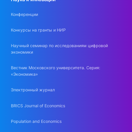
Конференции
Конкурсы на гранты и НИР
Научный семинар по исследованиям цифровой
экономики
Вестник Московского университета. Серия:
«Экономика»
Электронный журнал
BRICS Journal of Economics
Population and Economics