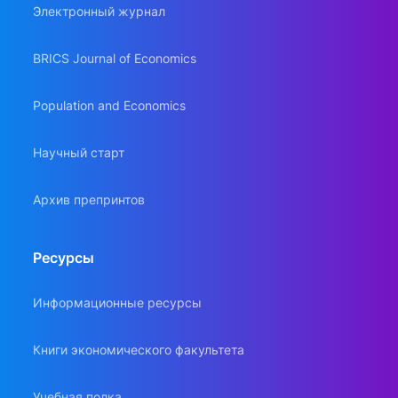
Электронный журнал
BRICS Journal of Economics
Population and Economics
Научный старт
Архив препринтов
Ресурсы
Информационные ресурсы
Книги экономического факультета
Учебная полка