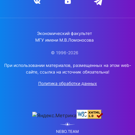
Экономический факультет
МГУ имени М.В.Ломоносова
© 1996-2026
При использовании материалов, размещенных на этом web-
сайте, ссылка на источник обязательна!
Политика обработки данных
NEBO.TEAM