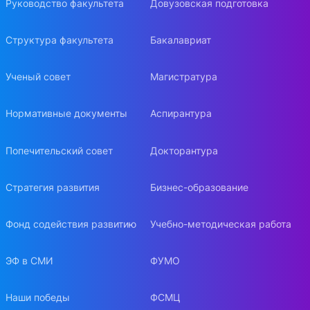
Руководство факультета
Довузовская подготовка
Структура факультета
Бакалавриат
Ученый совет
Магистратура
Нормативные документы
Аспирантура
Попечительский совет
Докторантура
Стратегия развития
Бизнес-образование
Фонд содействия развитию
Учебно-методическая работа
ЭФ в СМИ
ФУМО
Наши победы
ФСМЦ