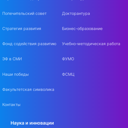
Попечительский совет
Докторантура
Стратегия развития
Бизнес-образование
Фонд содействия развитию
Учебно-методическая работа
ЭФ в СМИ
ФУМО
Наши победы
ФСМЦ
Факультетская символика
Контакты
Наука и инновации