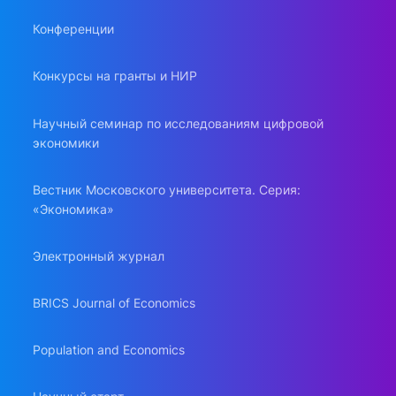
Конференции
Конкурсы на гранты и НИР
Научный семинар по исследованиям цифровой
экономики
Вестник Московского университета. Серия:
«Экономика»
Электронный журнал
BRICS Journal of Economics
Population and Economics