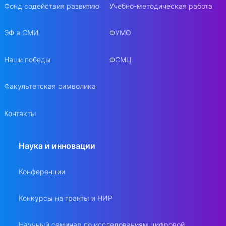
Фонд содействия развитию
Учебно-методическая работа
ЭФ в СМИ
ФУМО
Наши победы
ФСМЦ
Факультетская символика
Контакты
Наука и инновации
Конференции
Конкурсы на гранты и НИР
Научный семинар по исследованиям цифровой