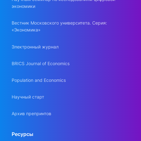
экономики
Вестник Московского университета. Серия:
«Экономика»
Электронный журнал
BRICS Journal of Economics
Population and Economics
Научный старт
Архив препринтов
Ресурсы