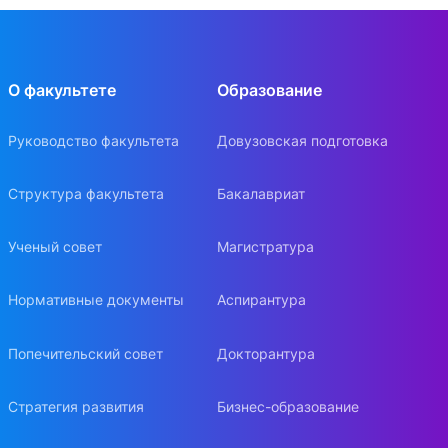
О факультете
Образование
Руководство факультета
Довузовская подготовка
Структура факультета
Бакалавриат
Ученый совет
Магистратура
Нормативные документы
Аспирантура
Попечительский совет
Докторантура
Стратегия развития
Бизнес-образование