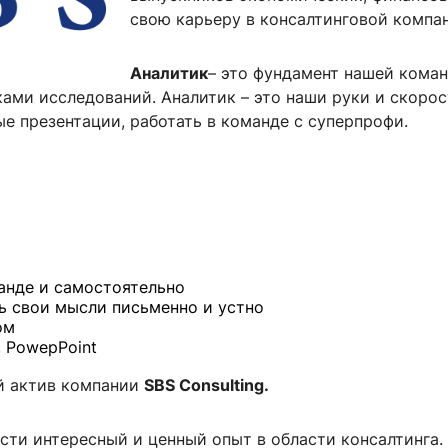
ентр биоэкономики и эко-инноваций ЭФ МГУ
Прикрепление
Иностранным студентам
свою карьеру в консалтинговой компа
Закрепление
Аналитик
– это фундамент нашей кома
стажировка и трудоустройство
Контакты
Информационные ре
ами исследований. Аналитик – это наши руки и скорос
 презентации, работать в команде с суперпрофи.
мического факультета»
ствия трудоустройству
Читальный зал
я: «Экономика»
ытия / мероприятия
Электронные и цифровы
Издания факультета
Учебная полка
Информационно-аналити
анде и
самостоятельно
ь свои мысли письменно и устно
ом
, PowepPoint
й актив компании
SBS Consulting.
сти интересный и ценный опыт в области консалтинга.