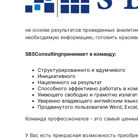
Новости / события / мероприятия
Совет Молодых Ученых
Ц
Оплата обучения онлайн
Научный старт
Межфакультетские курсы
Журналы
Практика, 
на основе результатов проведенных аналитик
необходимую информацию, готовить красивые
Курсы
Электронный журнал «Научные исследования эконо
Служба содей
Расписание
Журнал «Вестник Московского университета». Сери
Новости / соб
SBS
Consulting
принимает в команду:
Часто задаваемые вопросы
Электронный журнал «Население и экономика»
Структурированного и вдумчивого
Новости / события / мероприятия
BRICS Journal of Economics
Инициативного
Нацеленного на результат
Способного эффективно работать в ком
Умеющего свободно и грамотно излагат
Уверенно владеющего английским язык
Продвинутого пользователя Word, Excel
Команда профессионалов - это самый ценны
У Вас есть прекрасная возможность приобре