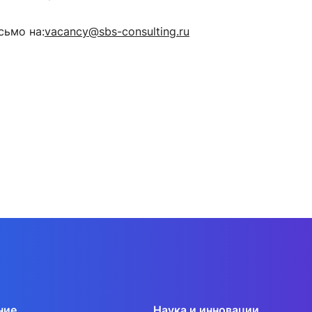
сьмо на:
vacancy@sbs-consulting.ru
ние
Наука и инновации