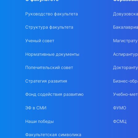
Руководство факультета
Довузовска
Структура факультета
Бакалавриа
Ученый совет
Магистрат
Нормативные документы
Аспиранту
Попечительский совет
Докторант
Стратегия развития
Бизнес-обр
Фонд содействия развитию
Учебно-мет
ЭФ в СМИ
ФУМО
Наши победы
ФСМЦ
Факультетская символика