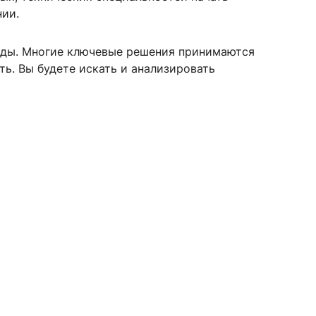
нии.
нды. Многие ключевые решения принимаются
сурсы
ИИ в образовании
ть. Вы будете искать и анализировать
Студентам
е базы
Преподавателям
ческий отдел