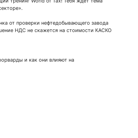
й тренинг World of Tax! Тебя ждет тема
секторе».
анка от проверки нефтедобывающего завода
сурсы
ИИ в образовании
шение НДС не скажется на стоимости КАСКО
Студентам
е базы
Преподавателям
форварды и как они влияют на
ческий отдел