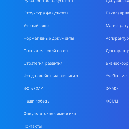
Руководство факультета
Довузовска
Структура факультета
Бакалавриа
Ученый совет
Магистрат
Нормативные документы
Аспиранту
Попечительский совет
Докторант
Стратегия развития
Бизнес-обр
Фонд содействия развитию
Учебно-мет
ЭФ в СМИ
ФУМО
Наши победы
ФСМЦ
Факультетская символика
Контакты