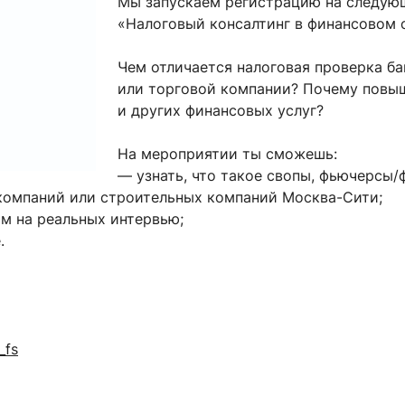
Мы запускаем регистрацию на следующи
ентр биоэкономики и эко-инноваций ЭФ МГУ
Прикрепление
Иностранным студентам
«Налоговый консалтинг в финансовом 
Закрепление
Чем отличается налоговая проверка б
стажировка и трудоустройство
Контакты
Информационные ре
или торговой компании? Почему повы
и других финансовых услуг?
мического факультета»
ствия трудоустройству
Читальный зал
На мероприятии ты сможешь:
я: «Экономика»
ытия / мероприятия
Электронные и цифровы
— узнать, что такое свопы, фьючерсы/
Издания факультета
компаний или строительных компаний Москва-Сити;
Учебная полка
ам на реальных интервью;
.
Информационно-аналити
_fs