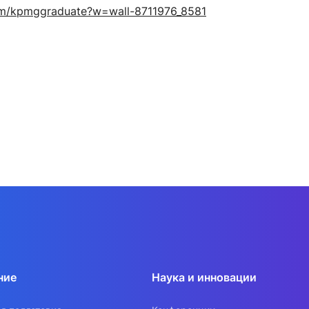
m
/
kpmggraduate
?
w
=
wall
-8711976_8581
ние
Наука и инновации