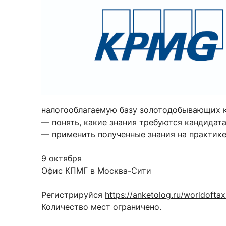
Новости / события / мероприятия
Совет Молодых Ученых
Ц
Оплата обучения онлайн
Научный старт
Межфакультетские курсы
Журналы
Практика, 
Курсы
Электронный журнал «Научные исследования эконо
Служба содей
Расписание
Журнал «Вестник Московского университета». Сери
Новости / соб
Часто задаваемые вопросы
Электронный журнал «Население и экономика»
налогооблагаемую базу золотодобывающих 
Новости / события / мероприятия
BRICS Journal of Economics
— понять, какие знания требуются кандидат
— применить полученные знания на практике
9 октября
Офис КПМГ в Москва-Сити
Регистрируйся
https://anketolog.ru/worldoftax
Количество мест ограничено.