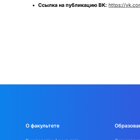
Ссылка на публикацию ВК:
https
://
vk
.
co
О факультете
Образова