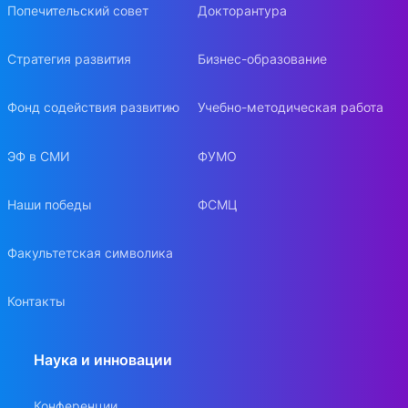
Попечительский совет
Докторантура
Стратегия развития
Бизнес-образование
Фонд содействия развитию
Учебно-методическая работа
ЭФ в СМИ
ФУМО
Наши победы
ФСМЦ
Факультетская символика
Контакты
Наука и инновации
Конференции