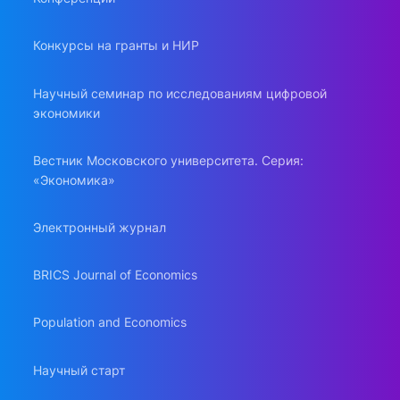
Конкурсы на гранты и НИР
Научный семинар по исследованиям цифровой
экономики
Вестник Московского университета. Серия:
«Экономика»
Электронный журнал
BRICS Journal of Economics
Population and Economics
Научный старт