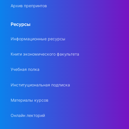
Архив препринтов
Ресурсы
Информационные ресурсы
Книги экономического факультета
Учебная полка
Институциональная подписка
Материалы курсов
Онлайн лекторий