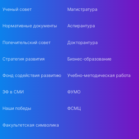
Ученый совет
Магистратура
Нормативные документы
Аспирантура
Попечительский совет
Докторантура
Стратегия развития
Бизнес-образование
Фонд содействия развитию
Учебно-методическая работа
ЭФ в СМИ
ФУМО
Наши победы
ФСМЦ
Факультетская символика