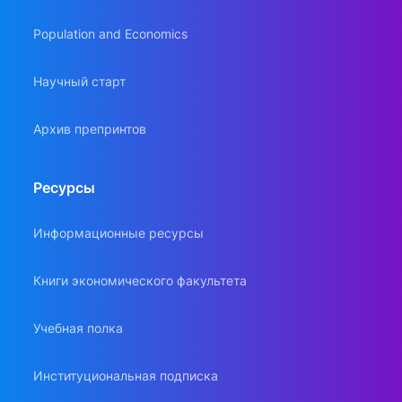
Population and Economics
Научный старт
Архив препринтов
Ресурсы
Информационные ресурсы
Книги экономического факультета
Учебная полка
Институциональная подписка